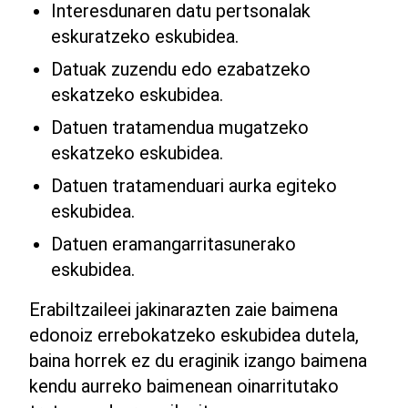
Interesdunaren datu pertsonalak
eskuratzeko eskubidea.
Datuak zuzendu edo ezabatzeko
eskatzeko eskubidea.
Datuen tratamendua mugatzeko
eskatzeko eskubidea.
Datuen tratamenduari aurka egiteko
eskubidea.
Datuen eramangarritasunerako
eskubidea.
Erabiltzaileei jakinarazten zaie baimena
edonoiz errebokatzeko eskubidea dutela,
baina horrek ez du eraginik izango baimena
kendu aurreko baimenean oinarritutako