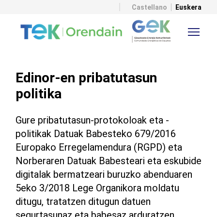
Castellano
Euskera
Edinor-en pribatutasun
politika
Gure pribatutasun-protokoloak eta -
politikak Datuak Babesteko 679/2016
Europako Erregelamendura (RGPD) eta
Norberaren Datuak Babesteari eta eskubide
digitalak bermatzeari buruzko abenduaren
5eko 3/2018 Lege Organikora moldatu
ditugu, tratatzen ditugun datuen
segurtasunaz eta babesaz arduratzen