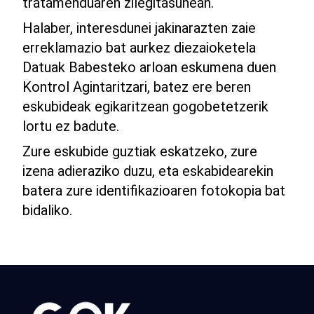
tratamenduaren zilegitasunean.
Halaber, interesdunei jakinarazten zaie
erreklamazio bat aurkez diezaioketela
Datuak Babesteko arloan eskumena duen
Kontrol Agintaritzari, batez ere beren
eskubideak egikaritzean gogobetetzerik
lortu ez badute.
Zure eskubide guztiak eskatzeko, zure
izena adieraziko duzu, eta eskabidearekin
batera zure identifikazioaren fotokopia bat
bidaliko.