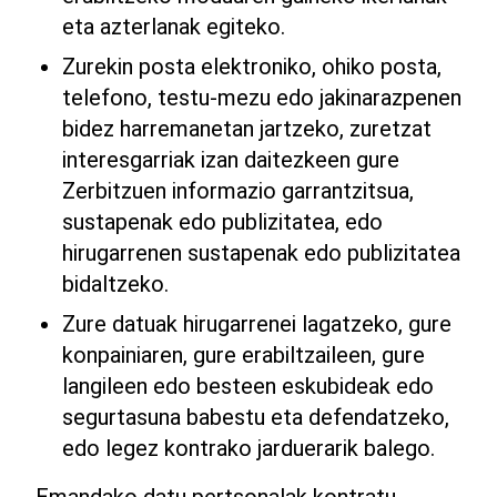
eta azterlanak egiteko.
Zurekin posta elektroniko, ohiko posta,
telefono, testu-mezu edo jakinarazpenen
bidez harremanetan jartzeko, zuretzat
interesgarriak izan daitezkeen gure
Zerbitzuen informazio garrantzitsua,
sustapenak edo publizitatea, edo
hirugarrenen sustapenak edo publizitatea
bidaltzeko.
Zure datuak hirugarrenei lagatzeko, gure
konpainiaren, gure erabiltzaileen, gure
langileen edo besteen eskubideak edo
segurtasuna babestu eta defendatzeko,
edo legez kontrako jarduerarik balego.
Emandako datu pertsonalak kontratu-