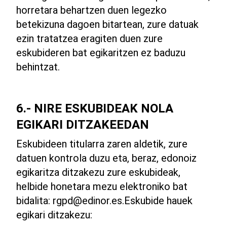
horretara behartzen duen legezko
betekizuna dagoen bitartean, zure datuak
ezin tratatzea eragiten duen zure
eskubideren bat egikaritzen ez baduzu
behintzat.
6.- NIRE ESKUBIDEAK NOLA
EGIKARI DITZAKEEDAN
Eskubideen titularra zaren aldetik, zure
datuen kontrola duzu eta, beraz, edonoiz
egikaritza ditzakezu zure eskubideak,
helbide honetara mezu elektroniko bat
bidalita:
rgpd@edinor.es
.Eskubide hauek
egikari ditzakezu: