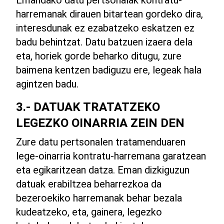
harremanak dirauen bitartean gordeko dira,
interesdunak ez ezabatzeko eskatzen ez
badu behintzat. Datu batzuen izaera dela
eta, horiek gorde beharko ditugu, zure
baimena kentzen badiguzu ere, legeak hala
agintzen badu.
3.- DATUAK TRATATZEKO
LEGEZKO OINARRIA ZEIN DEN
Zure datu pertsonalen tratamenduaren
lege-oinarria kontratu-harremana garatzean
eta egikaritzean datza. Eman dizkiguzun
datuak erabiltzea beharrezkoa da
bezeroekiko harremanak behar bezala
kudeatzeko, eta, gainera, legezko