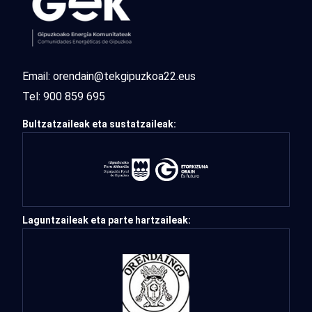
Email:
orendain@tekgipuzkoa22.eus
Tel:
900 859 695
Bultzatzaileak eta sustatzaileak:
Laguntzaileak eta parte hartzaileak: