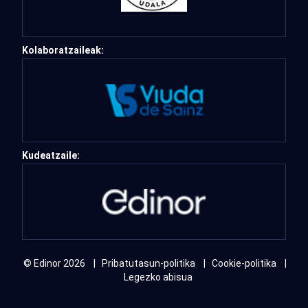
Kolaboratzaileak:
Kudeatzaile:
©
Edinor 2026
Pribatutasun-politika
Cookie-politika
Legezko abisua