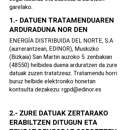
garelako.
1.- DATUEN TRATAMENDUAREN
ARDURADUNA NOR DEN
ENERGÍA DISTRIBUIDA DEL NORTE, S.A
(aurrerantzean, EDINOR), Muskizko
(Bizkaia) San Martin auzoko 5. zenbakian
(48550) helbidea duena arduratzen da zure
datuak zuzen tratatzeaz. Tratamendu horri
buruz helbide elektroniko honetan
kontsulta dezakezu: rgpd@edinor.es
2.- ZURE DATUAK ZERTARAKO
ERABILTZEN DITUGUN ETA