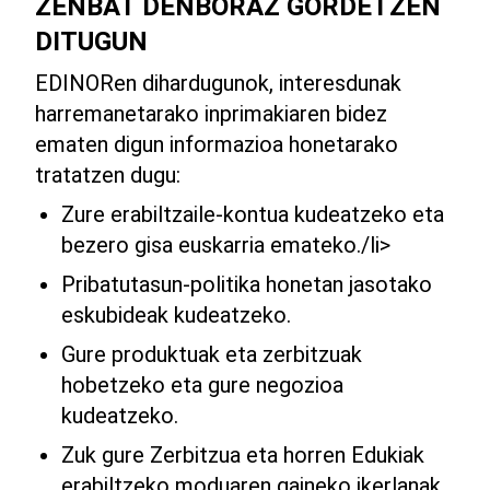
ZENBAT DENBORAZ GORDETZEN
DITUGUN
EDINORen dihardugunok, interesdunak
harremanetarako inprimakiaren bidez
ematen digun informazioa honetarako
tratatzen dugu:
Zure erabiltzaile-kontua kudeatzeko eta
bezero gisa euskarria emateko./li>
Pribatutasun-politika honetan jasotako
eskubideak kudeatzeko.
Gure produktuak eta zerbitzuak
hobetzeko eta gure negozioa
kudeatzeko.
Zuk gure Zerbitzua eta horren Edukiak
erabiltzeko moduaren gaineko ikerlanak