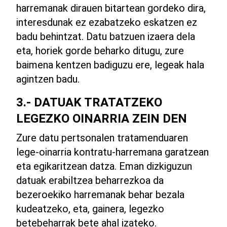
harremanak dirauen bitartean gordeko dira,
interesdunak ez ezabatzeko eskatzen ez
badu behintzat. Datu batzuen izaera dela
eta, horiek gorde beharko ditugu, zure
baimena kentzen badiguzu ere, legeak hala
agintzen badu.
3.- DATUAK TRATATZEKO
LEGEZKO OINARRIA ZEIN DEN
Zure datu pertsonalen tratamenduaren
lege-oinarria kontratu-harremana garatzean
eta egikaritzean datza. Eman dizkiguzun
datuak erabiltzea beharrezkoa da
bezeroekiko harremanak behar bezala
kudeatzeko, eta, gainera, legezko
betebeharrak bete ahal izateko.