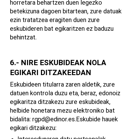
horretara behartzen duen legezko
betekizuna dagoen bitartean, zure datuak
ezin tratatzea eragiten duen zure
eskubideren bat egikaritzen ez baduzu
behintzat.
6.- NIRE ESKUBIDEAK NOLA
EGIKARI DITZAKEEDAN
Eskubideen titularra zaren aldetik, zure
datuen kontrola duzu eta, beraz, edonoiz
egikaritza ditzakezu zure eskubideak,
helbide honetara mezu elektroniko bat
bidalita:
rgpd@edinor.es
.Eskubide hauek
egikari ditzakezu:
Interesdunaren datu pertsonalak