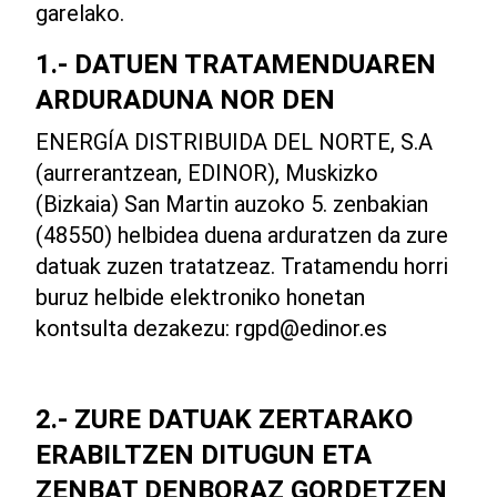
garelako.
1.- DATUEN TRATAMENDUAREN
ARDURADUNA NOR DEN
ENERGÍA DISTRIBUIDA DEL NORTE, S.A
(aurrerantzean, EDINOR), Muskizko
(Bizkaia) San Martin auzoko 5. zenbakian
(48550) helbidea duena arduratzen da zure
datuak zuzen tratatzeaz. Tratamendu horri
buruz helbide elektroniko honetan
kontsulta dezakezu: rgpd@edinor.es
2.- ZURE DATUAK ZERTARAKO
ERABILTZEN DITUGUN ETA
ZENBAT DENBORAZ GORDETZEN