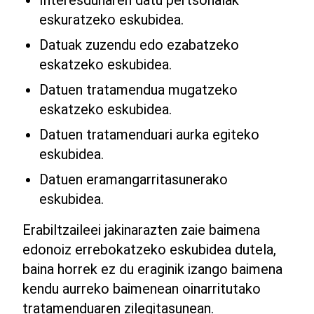
eskuratzeko eskubidea.
Datuak zuzendu edo ezabatzeko
eskatzeko eskubidea.
Datuen tratamendua mugatzeko
eskatzeko eskubidea.
Datuen tratamenduari aurka egiteko
eskubidea.
Datuen eramangarritasunerako
eskubidea.
Erabiltzaileei jakinarazten zaie baimena
edonoiz errebokatzeko eskubidea dutela,
baina horrek ez du eraginik izango baimena
kendu aurreko baimenean oinarritutako
tratamenduaren zilegitasunean.