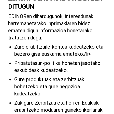
DITUGUN
EDINORen dihardugunok, interesdunak
harremanetarako inprimakiaren bidez
ematen digun informazioa honetarako
tratatzen dugu:
Zure erabiltzaile-kontua kudeatzeko eta
bezero gisa euskarria emateko./li>
Pribatutasun-politika honetan jasotako
eskubideak kudeatzeko.
Gure produktuak eta zerbitzuak
hobetzeko eta gure negozioa
kudeatzeko.
Zuk gure Zerbitzua eta horren Edukiak
erabiltzeko moduaren gaineko ikerlanak