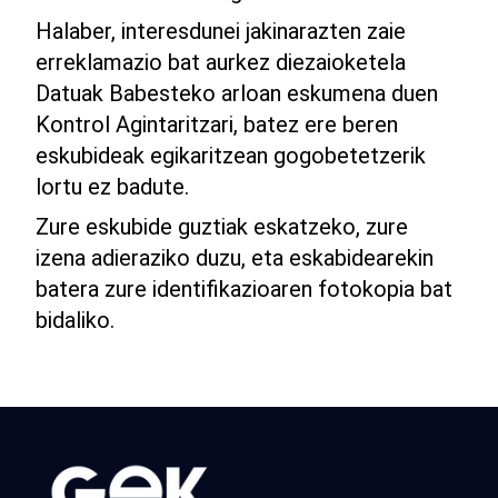
Halaber, interesdunei jakinarazten zaie
erreklamazio bat aurkez diezaioketela
Datuak Babesteko arloan eskumena duen
Kontrol Agintaritzari, batez ere beren
eskubideak egikaritzean gogobetetzerik
lortu ez badute.
Zure eskubide guztiak eskatzeko, zure
izena adieraziko duzu, eta eskabidearekin
batera zure identifikazioaren fotokopia bat
bidaliko.