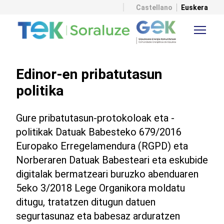
Castellano
Euskera
Edinor-en pribatutasun
politika
Gure pribatutasun-protokoloak eta -
politikak Datuak Babesteko 679/2016
Europako Erregelamendura (RGPD) eta
Norberaren Datuak Babesteari eta eskubide
digitalak bermatzeari buruzko abenduaren
5eko 3/2018 Lege Organikora moldatu
ditugu, tratatzen ditugun datuen
segurtasunaz eta babesaz arduratzen