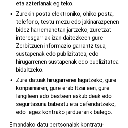
eta azterlanak egiteko.
Zurekin posta elektroniko, ohiko posta,
telefono, testu-mezu edo jakinarazpenen
bidez harremanetan jartzeko, zuretzat
interesgarriak izan daitezkeen gure
Zerbitzuen informazio garrantzitsua,
sustapenak edo publizitatea, edo
hirugarrenen sustapenak edo publizitatea
bidaltzeko.
Zure datuak hirugarrenei lagatzeko, gure
konpainiaren, gure erabiltzaileen, gure
langileen edo besteen eskubideak edo
segurtasuna babestu eta defendatzeko,
edo legez kontrako jarduerarik balego.
Emandako datu pertsonalak kontratu-