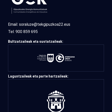
Email:
soraluze@tekgipuzkoa22.eus
Tel:
900 859 695
Bultzatzaileak eta sustatzaileak:
Laguntzaileak eta parte hartzaileak: