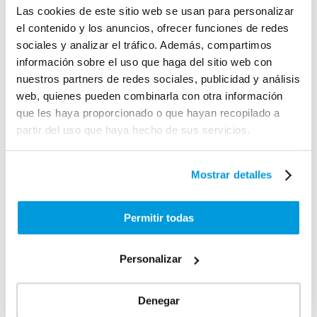
con prestadores de servicios que nos
Las cookies de este sitio web se usan para personalizar
ayudan o dan soporte, o colaboradores
el contenido y los anuncios, ofrecer funciones de redes
sociales y analizar el tráfico. Además, compartimos
externos con quien hemos llegado a un
información sobre el uso que haga del sitio web con
acuerdo.
nuestros partners de redes sociales, publicidad y análisis
web, quienes pueden combinarla con otra información
que les haya proporcionado o que hayan recopilado a
5.- CONSERVACIÓN DE DATOS
partir del uso que haya hecho de sus servicios.
Solamente conservaremos sus datos
personales durante el tiempo necesario
Mostrar detalles
para cumplir con la finalidad para la que se
recaban, mientras que mantengamos una
Permitir todas
relación contractual, mientras que exista un
requisito legal que lo obligue o mientras
Personalizar
que Vd. no ejerza ninguno de los derechos
que hagan que no podamos tratar sus
Denegar
datos.