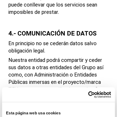
puede conllevar que los servicios sean
imposibles de prestar.
4.- COMUNICACIÓN DE DATOS
En principio no se cederán datos salvo
obligación legal.
Nuestra entidad podrá compartir y ceder
sus datos a otras entidades del Grupo así
como, con Administración o Entidades
Públicas inmersas en el proyecto/marca
TEK, para que sean utilizadas con los fines
que se detallan en el apartado 2 de esta
política de privacidad.
También podremos compartir sus datos
Esta página web usa cookies